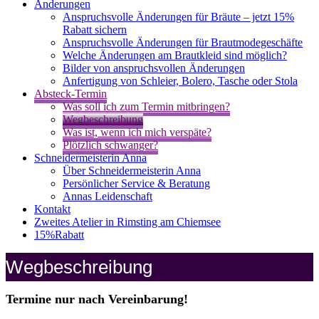
Änderungen
Anspruchsvolle Änderungen für Bräute – jetzt 15%
Rabatt sichern
Anspruchsvolle Änderungen für Brautmodegeschäfte
Welche Änderungen am Brautkleid sind möglich?
Bilder von anspruchsvollen Änderungen
Anfertigung von Schleier, Bolero, Tasche oder Stola
Absteck-Termin
Was soll ich zum Termin mitbringen?
Wegbeschreibung
Was ist, wenn ich mich verspäte?
Plötzlich schwanger?
Schneidermeisterin Anna
Über Schneidermeisterin Anna
Persönlicher Service & Beratung
Annas Leidenschaft
Kontakt
Zweites Atelier in Rimsting am Chiemsee
15%Rabatt
Wegbeschreibung
Termine nur nach Vereinbarung!