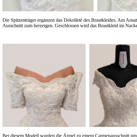
Die Spitzenträger ergänzen das Dekolleté des Brautkleides. Am Ansa
Ausschnitt zum herzeigen. Geschlossen wird das Brautkleid im Nackenbe
Bei diesem Modell wurden die Ärmel zu einem Carmenausschnitt umge