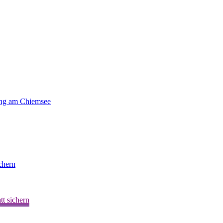
ting am Chiemsee
chern
t sichern