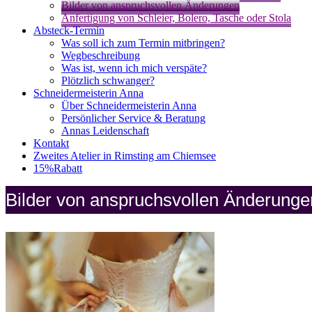
Bilder von anspruchsvollen Änderungen
Anfertigung von Schleier, Bolero, Tasche oder Stola
Absteck-Termin
Was soll ich zum Termin mitbringen?
Wegbeschreibung
Was ist, wenn ich mich verspäte?
Plötzlich schwanger?
Schneidermeisterin Anna
Über Schneidermeisterin Anna
Persönlicher Service & Beratung
Annas Leidenschaft
Kontakt
Zweites Atelier in Rimsting am Chiemsee
15%Rabatt
Bilder von anspruchsvollen Änderunge