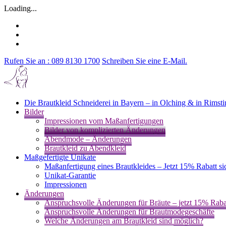
Loading...
Rufen Sie an : 089 8130 1700
Schreiben Sie eine E-Mail.
Die Brautkleid Schneiderei in Bayern – in Olching & in Rims
Bilder
Impressionen vom Maßanfertigungen
Bilder von komplizierten Änderungen
Abendmode – Änderungen
Brautkleid zu Abendkleid
Maßgefertigte Unikate
Maßanfertigung eines Brautkleides – Jetzt 15% Rabatt si
Unikat-Garantie
Impressionen
Änderungen
Anspruchsvolle Änderungen für Bräute – jetzt 15% Rabat
Anspruchsvolle Änderungen für Brautmodegeschäfte
Welche Änderungen am Brautkleid sind möglich?